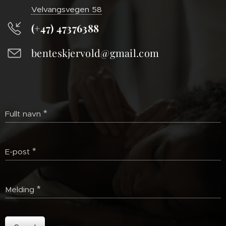
Velvangsvegen 58
(+47) 47376388
benteskjervold@gmail.com
Fullt navn
E-post
Melding